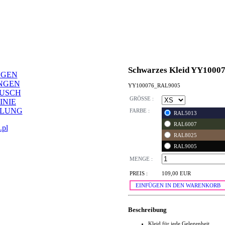
Schwarzes Kleid YY1000
NGEN
NGEN
YY100076_RAL9005
AUSCH
GRÖSSE :
INIE
LLUNG
FARBE :
RAL5013
RAL6007
.pl
RAL8025
RAL9005
MENGE :
PREIS :
109,00 EUR
EINFÜGEN IN DEN WARENKORB
Beschreibung
Kleid für jede Gelegenheit