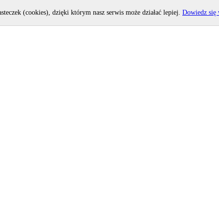
asteczek (cookies), dzięki którym nasz serwis może działać lepiej.
Dowiedz się 