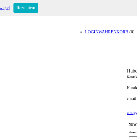
więcej
Rozumiem
LOGIN
WAHRENKORB
(0)
Habe
Kontak
Kunde
e-mail
info@y
NEW
abonn