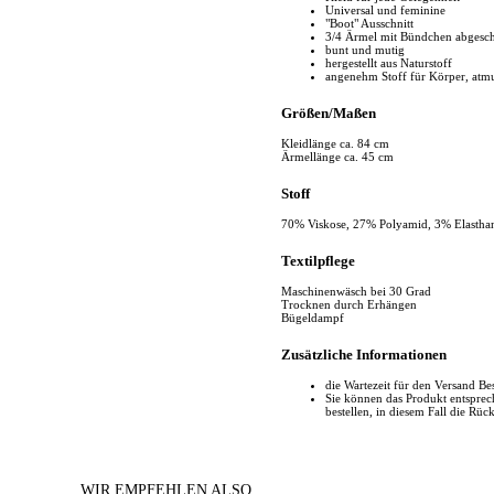
Universal und feminine
"Boot" Ausschnitt
3/4 Ärmel mit Bündchen abgesch
bunt und mutig
hergestellt aus Naturstoff
angenehm Stoff für Körper, atm
Größen/Maßen
Kleidlänge ca. 84 cm
Ärmellänge ca. 45 cm
Stoff
70% Viskose, 27% Polyamid, 3% Elastha
Textilpflege
Maschinenwäsch bei 30 Grad
Trocknen durch Erhängen
Bügeldampf
Zusätzliche Informationen
die Wartezeit für den Versand Be
Sie können das Produkt entspr
bestellen, in diesem Fall die Rüc
WIR EMPFEHLEN ALSO