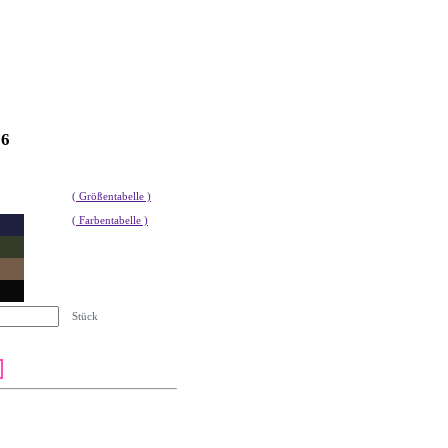
76
( Größentabelle )
( Farbentabelle )
Stück