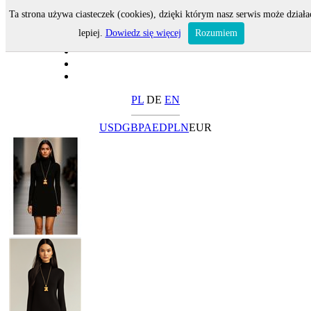
Ta strona używa ciasteczek (cookies), dzięki którym nasz serwis może działa
lepiej.
Dowiedz się więcej
Rozumiem
PL
DE
EN
USD
GBP
AED
PLN
EUR