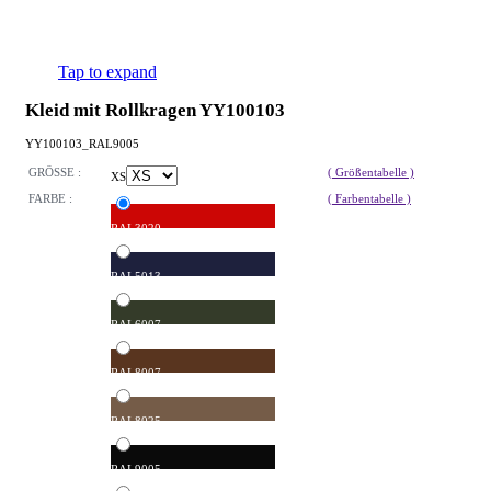
Tap to expand
Kleid mit Rollkragen YY100103
YY100103_RAL9005
GRÖSSE :
( Größentabelle )
XS
FARBE :
( Farbentabelle )
RAL3020
RAL5013
RAL6007
RAL8007
RAL8025
RAL9005