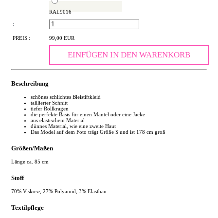
RAL9016
:
PREIS :
99,00 EUR
EINFÜGEN IN DEN WARENKORB
Beschreibung
schönes schlichtes Bleistiftkleid
taillierter Schnitt
tiefer Rollkragen
die perfekte Basis für einen Mantel oder eine Jacke
aus elastischem Material
dünnes Material, wie eine zweite Haut
Das Model auf dem Foto trägt Größe S und ist 178 cm groß
Größen/Maßen
Länge ca. 85 cm
Stoff
70% Viskose, 27% Polyamid, 3% Elasthan
Textilpflege