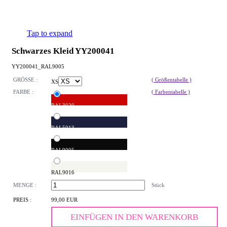
Tap to expand
Schwarzes Kleid YY200041
YY200041_RAL9005
GRÖSSE :
( Größentabelle )
XS
FARBE :
( Farbentabelle )
RAL3020
RAL5013
RAL9005
RAL9016
MENGE :
Stück
PREIS :
99,00 EUR
EINFÜGEN IN DEN WARENKORB