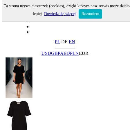
Ta strona używa ciasteczek (cookies), dzięki którym nasz serwis może działa
lepiej.
Dowiedz się więcej
Rozumiem
PL
DE
EN
USD
GBP
AED
PLN
EUR