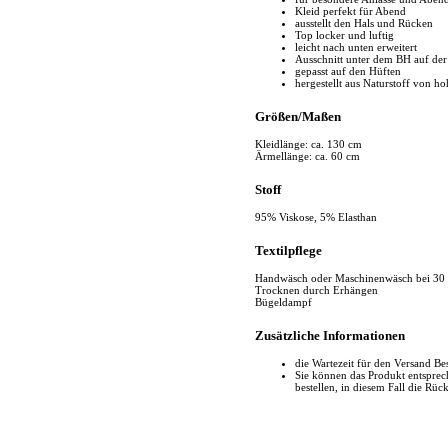
Kleid perfekt für Abend
ausstellt den Hals und Rücken
Top locker und luftig
leicht nach unten erweitert
Ausschnitt unter dem BH auf der
gepasst auf den Hüften
hergestellt aus Naturstoff von ho
Größen/Maßen
Kleidlänge: ca. 130 cm
Ärmellänge: ca. 60 cm
Stoff
95% Viskose, 5% Elasthan
Textilpflege
Handwäsch oder Maschinenwäsch bei 30
Trocknen durch Erhängen
Bügeldampf
Zusätzliche Informationen
die Wartezeit für den Versand Be
Sie können das Produkt entspr
bestellen, in diesem Fall die Rüc