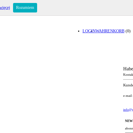
więcej
Rozumiem
LOGIN
WAHRENKORB
(0)
Habe
Kontak
Kunde
e-mail
info@y
NEW
abonn