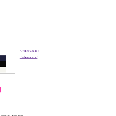
( Größentabelle )
( Farbentabelle )
dessen mit Freunden