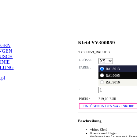
Kleid YY300059
NGEN
NGEN
YY300059_RAL5013
AUSCH
GRÖSSE :
INIE
LLUNG
FARBE :
RAL5013
RAL9005
.pl
RAL9016
:
PREIS :
219,00 EUR
EINFÜGEN IN DEN WARENKORB
Beschreibung
visites Kleid
Klassik und Eleganz
für besondere Anlässe und Aben