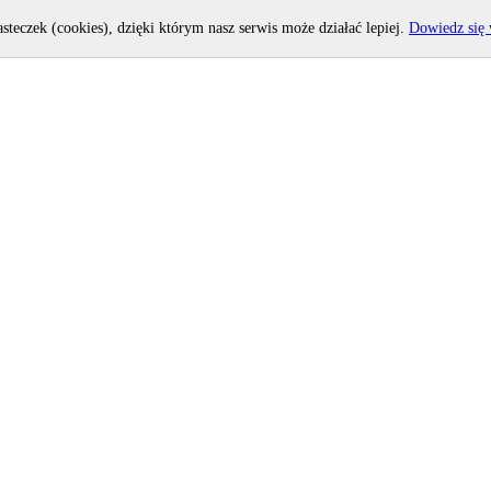
asteczek (cookies), dzięki którym nasz serwis może działać lepiej.
Dowiedz się 