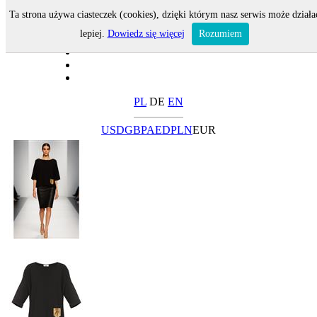
Ta strona używa ciasteczek (cookies), dzięki którym nasz serwis może działa
lepiej.
Dowiedz się więcej
Rozumiem
PL
DE
EN
USD
GBP
AED
PLN
EUR