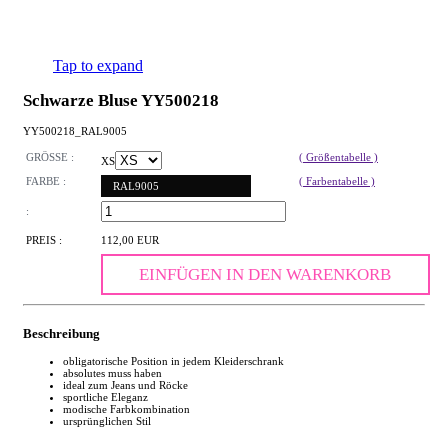
Tap to expand
Schwarze Bluse YY500218
YY500218_RAL9005
GRÖSSE :
( Größentabelle )
XS
FARBE :
( Farbentabelle )
RAL9005
:
PREIS :
112,00 EUR
EINFÜGEN IN DEN WARENKORB
Beschreibung
obligatorische Position in jedem Kleiderschrank
absolutes muss haben
ideal zum Jeans und Röcke
sportliche Eleganz
modische Farbkombination
ursprünglichen Stil