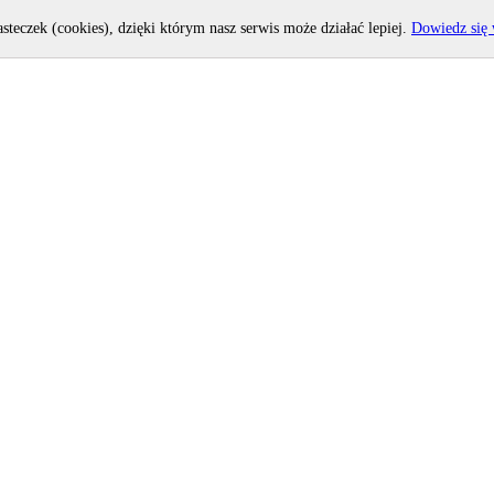
asteczek (cookies), dzięki którym nasz serwis może działać lepiej.
Dowiedz się 