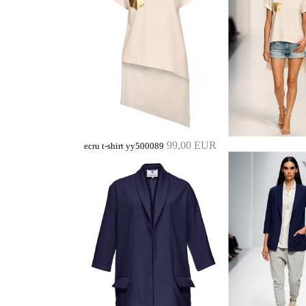
99,00 EUR
ecru t-shirt yy500089