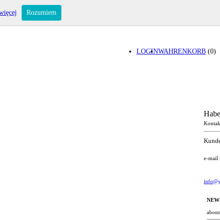
więcej
Rozumiem
LOGIN
WAHRENKORB
(0)
Habe
Kontak
Kunde
e-mail
info@y
NEW
abonn