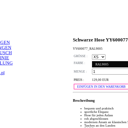
Schwarze Hose YY600077
NGEN
NGEN
YY600077_RAL9005
AUSCH
GRÖSSE :
INIE
LLUNG
FARBE :
RAL9005
MENGE :
.pl
PREIS :
129,00 EUR
EINFÜGEN IN DEN WARENKORB
Beschreibung
bequem und praktisch
sportliche Eleganz
Hose für jeden Anlass
roh abgeschlossen
modernen Ansatz an klassischen 
Taschen an den Landen