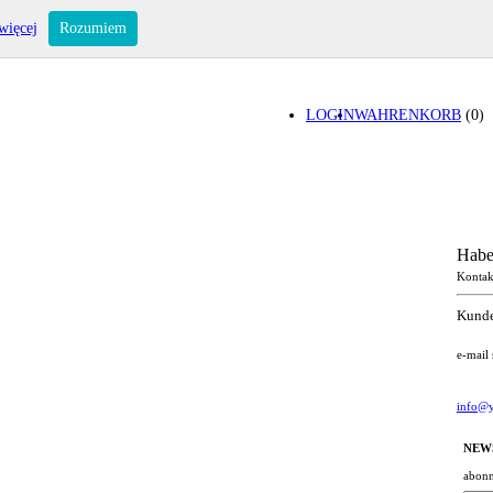
więcej
Rozumiem
LOGIN
WAHRENKORB
(0)
Habe
Kontak
Kunde
e-mail
info@y
NEW
abonn