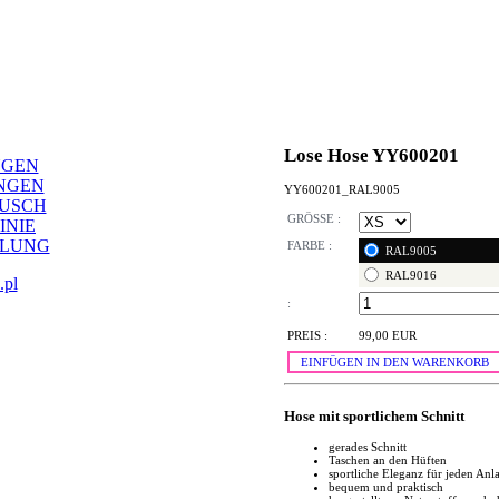
Lose Hose YY600201
NGEN
NGEN
YY600201_RAL9005
AUSCH
GRÖSSE :
INIE
LLUNG
FARBE :
RAL9005
RAL9016
.pl
:
PREIS :
99,00 EUR
EINFÜGEN IN DEN WARENKORB
Hose mit sportlichem Schnitt
gerades Schnitt
Taschen an den Hüften
sportliche Eleganz für jeden Anla
bequem und praktisch