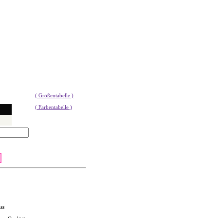
( Größentabelle )
( Farbentabelle )
ss