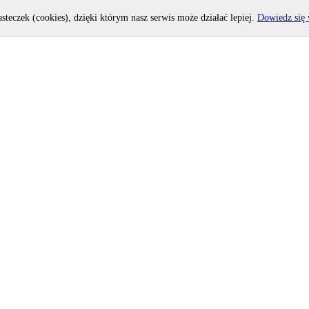
asteczek (cookies), dzięki którym nasz serwis może działać lepiej.
Dowiedz się 