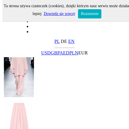
Ta strona używa ciasteczek (cookies), dzięki którym nasz serwis może działa
lepiej.
Dowiedz się więcej
Rozumiem
PL
DE
EN
USD
GBP
AED
PLN
EUR