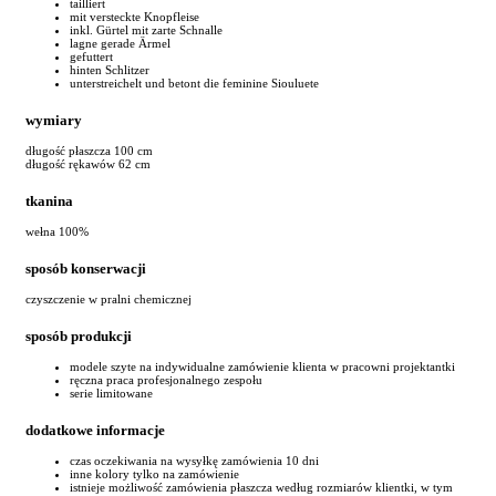
tailliert
mit versteckte Knopfleise
inkl. Gürtel mit zarte Schnalle
lagne gerade Ärmel
gefuttert
hinten Schlitzer
unterstreichelt und betont die feminine Siouluete
wymiary
długość płaszcza 100 cm
długość rękawów 62 cm
tkanina
wełna 100%
sposób konserwacji
czyszczenie w pralni chemicznej
sposób produkcji
modele szyte na indywidualne zamówienie klienta w pracowni projektantki
ręczna praca profesjonalnego zespołu
serie limitowane
dodatkowe informacje
czas oczekiwania na wysyłkę zamówienia 10 dni
inne kolory tylko na zamówienie
istnieje możliwość zamówienia płaszcza według rozmiarów klientki, w tym