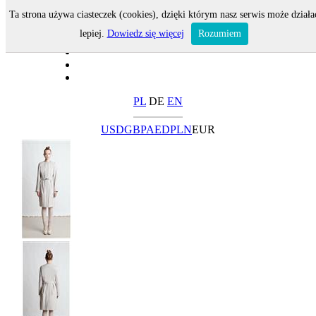
Ta strona używa ciasteczek (cookies), dzięki którym nasz serwis może działa
lepiej.
Dowiedz się więcej
Rozumiem
PL
DE
EN
USD
GBP
AED
PLN
EUR