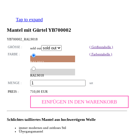
Tap to expand
Mantel mit Gürtel YB700002
YB700002_RAL9018
GRÖSSE :
( Größentabelle )
sold out
FARBE :
( Farbentabelle )
RAL3012
RAL9018
MENGE :
szt
PREIS :
710,00 EUR
EINFÜGEN IN DEN WARENKORB
Schlichtes tailliertes Mantel aus hochwertigem Wolle
immer modernes und zeitloses Stil
Übergangsmantel