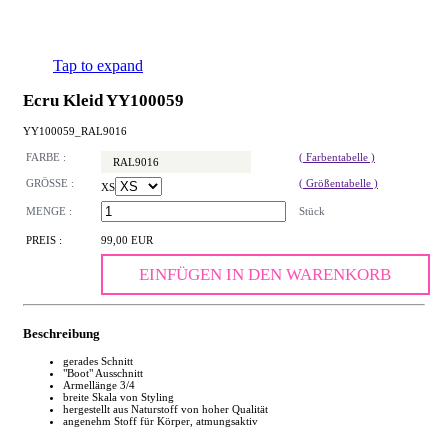
Tap to expand
Ecru Kleid YY100059
YY100059_RAL9016
FARBE :
( Farbentabelle )
RAL9016
GRÖSSE :
( Größentabelle )
XS
MENGE :
Stück
PREIS :
99,00 EUR
EINFÜGEN IN DEN WARENKORB
Beschreibung
gerades Schnitt
"Boot" Ausschnitt
Armellänge 3/4
breite Skala von Styling
hergestellt aus Naturstoff von hoher Qualität
angenehm Stoff für Körper, atmungsaktiv