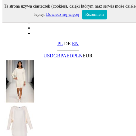
Ta strona używa ciasteczek (cookies), dzięki którym nasz serwis może działa
lepiej.
Dowiedz się więcej
Rozumiem
PL
DE
EN
USD
GBP
AED
PLN
EUR