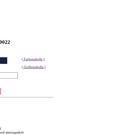
00022
( Farbentabelle )
( Größentabelle )
f
und atmungsaktiv