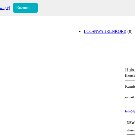
więcej
Rozumiem
LOGIN
WAHRENKORB
(0)
Habe
Kontak
Kunde
e-mail
info@y
NEW
abonn