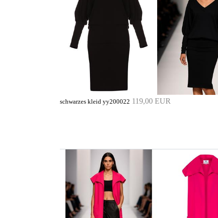
119,00 EUR
schwarzes kleid yy200022