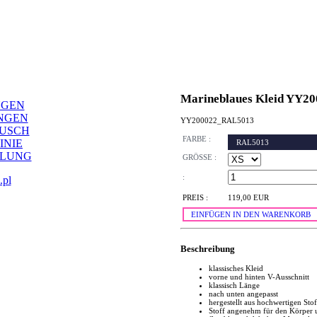
Marineblaues Kleid YY2
NGEN
NGEN
YY200022_RAL5013
AUSCH
FARBE :
INIE
RAL5013
LLUNG
GRÖSSE :
:
.pl
PREIS :
119,00 EUR
EINFÜGEN IN DEN WARENKORB
Beschreibung
klassisches Kleid
vorne und hinten V-Ausschnitt
klassisch Länge
nach unten angepasst
hergestellt aus hochwertigen Stof
Stoff angenehm für den Körper 