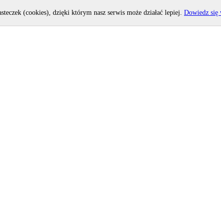
asteczek (cookies), dzięki którym nasz serwis może działać lepiej.
Dowiedz się 