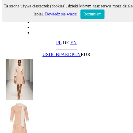
Ta strona używa ciasteczek (cookies), dzięki którym nasz serwis może działa
lepiej.
Dowiedz się więcej
Rozumiem
PL
DE
EN
USD
GBP
AED
PLN
EUR