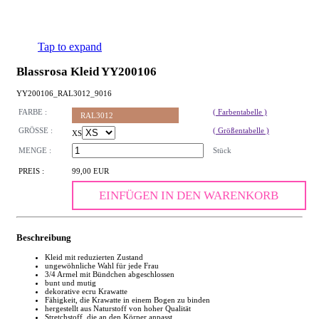
Tap to expand
Blassrosa Kleid YY200106
YY200106_RAL3012_9016
FARBE :
( Farbentabelle )
RAL3012
GRÖSSE :
( Größentabelle )
XS
MENGE :
Stück
PREIS :
99,00 EUR
EINFÜGEN IN DEN WARENKORB
Beschreibung
Kleid mit reduzierten Zustand
ungewöhnliche Wahl für jede Frau
3/4 Armel mit Bündchen abgeschlossen
bunt und mutig
dekorative ecru Krawatte
Fähigkeit, die Krawatte in einem Bogen zu binden
hergestellt aus Naturstoff von hoher Qualität
Stretchstoff, die an den Körper anpasst