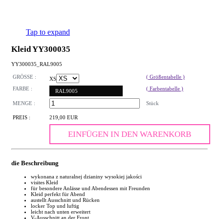
Tap to expand
Kleid YY300035
YY300035_RAL9005
GRÖSSE :
( Größentabelle )
XS
FARBE :
( Farbentabelle )
RAL9005
MENGE :
Stück
PREIS :
219,00 EUR
EINFÜGEN IN DEN WARENKORB
die Beschreibung
wykonana z naturalnej dzianiny wysokiej jakości
visites Kleid
für besondere Anlässe und Abendessen mit Freunden
Kleid perfekt für Abend
austellt Ausschnitt und Rücken
locker Top und luftig
leicht nach unten erweitert
V-Ausschnitt an der Front