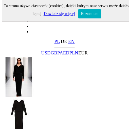
Ta strona używa ciasteczek (cookies), dzięki którym nasz serwis może działa
lepiej.
Dowiedz się więcej
Rozumiem
PL
DE
EN
USD
GBP
AED
PLN
EUR