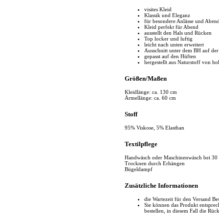
visites Kleid
Klassik und Eleganz
für besondere Anlässe und Aben
Kleid perfekt für Abend
ausstellt den Hals und Rücken
Top locker und luftig
leicht nach unten erweitert
Ausschnitt unter dem BH auf der
gepasst auf den Hüften
hergestellt aus Naturstoff von ho
Größen/Maßen
Kleidlänge: ca. 130 cm
Ärmellänge: ca. 60 cm
Stoff
95% Viskose, 5% Elasthan
Textilpflege
Handwäsch oder Maschinenwäsch bei 30
Trocknen durch Erhängen
Bügeldampf
Zusätzliche Informationen
die Wartezeit für den Versand Be
Sie können das Produkt entspr
bestellen, in diesem Fall die Rüc