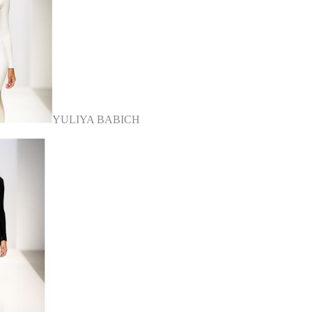
YULIYA BABICH