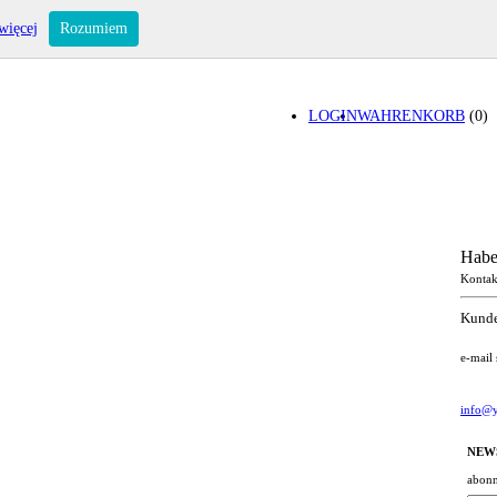
więcej
Rozumiem
LOGIN
WAHRENKORB
(0)
Habe
Kontak
Kunde
e-mail
info@y
NEW
abonn