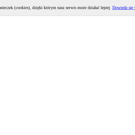
asteczek (cookies), dzięki którym nasz serwis może działać lepiej.
Dowiedz się 