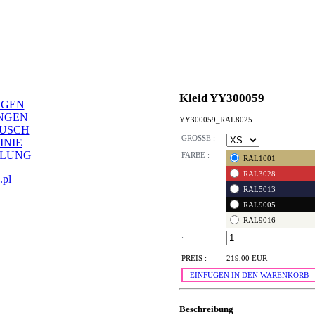
Kleid YY300059
NGEN
NGEN
YY300059_RAL8025
AUSCH
GRÖSSE :
INIE
LLUNG
FARBE :
RAL1001
RAL3028
.pl
RAL5013
RAL9005
RAL9016
:
PREIS :
219,00 EUR
EINFÜGEN IN DEN WARENKORB
Beschreibung