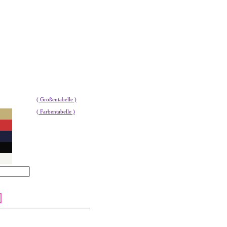
( Größentabelle )
( Farbentabelle )