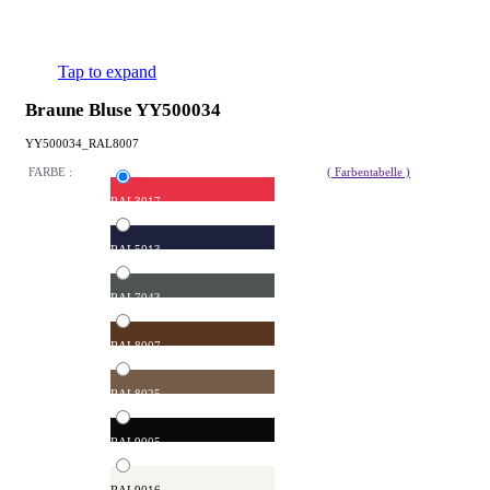
Tap to expand
Braune Bluse YY500034
YY500034_RAL8007
FARBE :
( Farbentabelle )
RAL3017
RAL5013
RAL7043
RAL8007
RAL8025
RAL9005