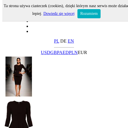
Ta strona używa ciasteczek (cookies), dzięki którym nasz serwis może działa
lepiej.
Dowiedz się więcej
Rozumiem
PL
DE
EN
USD
GBP
AED
PLN
EUR