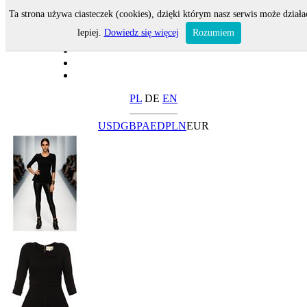
Ta strona używa ciasteczek (cookies), dzięki którym nasz serwis może działa
lepiej.
Dowiedz się więcej
Rozumiem
PL
DE
EN
USD
GBP
AED
PLN
EUR