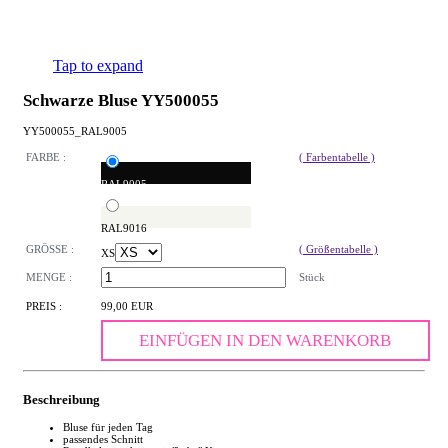
Tap to expand
Schwarze Bluse YY500055
YY500055_RAL9005
FARBE :
( Farbentabelle )
RAL9005
RAL9016
GRÖSSE :
( Größentabelle )
XS
MENGE :
Stück
PREIS :
99,00 EUR
EINFÜGEN IN DEN WARENKORB
Beschreibung
Bluse für jeden Tag
passendes Schnitt