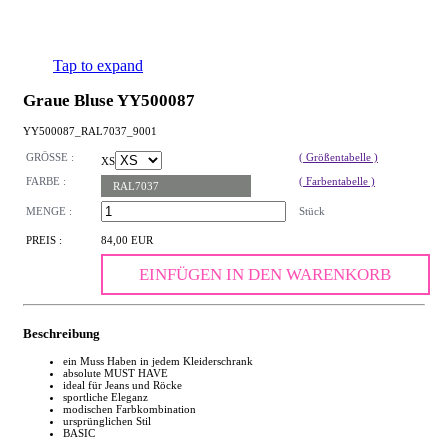
Tap to expand
Graue Bluse YY500087
YY500087_RAL7037_9001
GRÖSSE :
( Größentabelle )
XS
FARBE :
( Farbentabelle )
RAL7037
MENGE :
Stück
PREIS :
84,00 EUR
EINFÜGEN IN DEN WARENKORB
Beschreibung
ein Muss Haben in jedem Kleiderschrank
absolute MUST HAVE
ideal für Jeans und Röcke
sportliche Eleganz
modischen Farbkombination
ursprünglichen Stil
BASIC