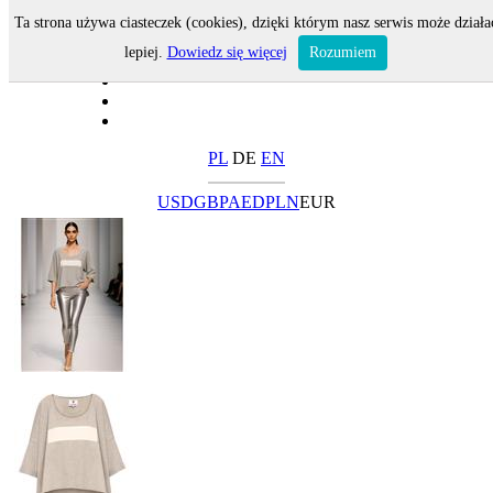
Ta strona używa ciasteczek (cookies), dzięki którym nasz serwis może działa
lepiej.
Dowiedz się więcej
Rozumiem
PL
DE
EN
USD
GBP
AED
PLN
EUR