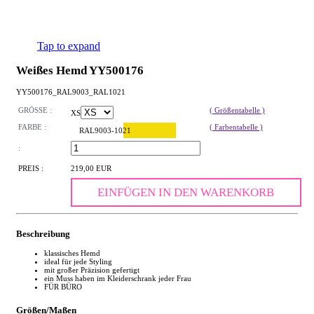
Tap to expand
Weißes Hemd YY500176
YY500176_RAL9003_RAL1021
GRÖSSE :
( Größentabelle )
XS
FARBE :
( Farbentabelle )
RAL9003-1021
:
PREIS :
219,00 EUR
EINFÜGEN IN DEN WARENKORB
Beschreibung
klassisches Hemd
ideal für jede Styling
mit großer Präzision gefertigt
ein Muss haben im Kleiderschrank jeder Frau
FÜR BÜRO
Größen/Maßen