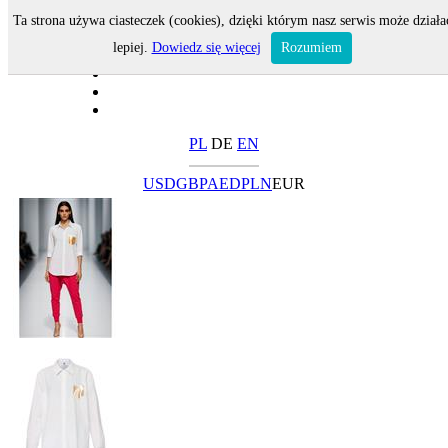
Ta strona używa ciasteczek (cookies), dzięki którym nasz serwis może działa
lepiej.
Dowiedz się więcej
Rozumiem
PL
DE
EN
USD
GBP
AED
PLN
EUR