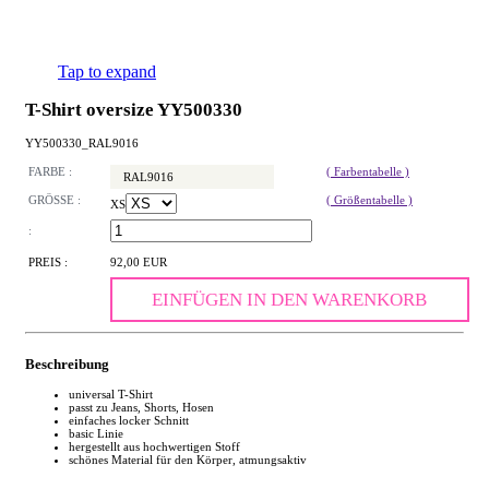
Tap to expand
T-Shirt oversize YY500330
YY500330_RAL9016
FARBE :
( Farbentabelle )
RAL9016
GRÖSSE :
( Größentabelle )
XS
:
PREIS :
92,00 EUR
EINFÜGEN IN DEN WARENKORB
Beschreibung
universal T-Shirt
passt zu Jeans, Shorts, Hosen
einfaches locker Schnitt
basic Linie
hergestellt aus hochwertigen Stoff
schönes Material für den Körper, atmungsaktiv