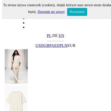
Ta strona używa ciasteczek (cookies), dzięki którym nasz serwis może działa
lepiej.
Dowiedz się więcej
Rozumiem
PL
DE
EN
USD
GBP
AED
PLN
EUR