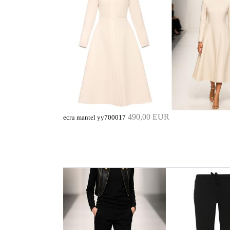
490,00 EUR
ecru mantel yy700017