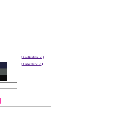
( Größentabelle )
( Farbentabelle )