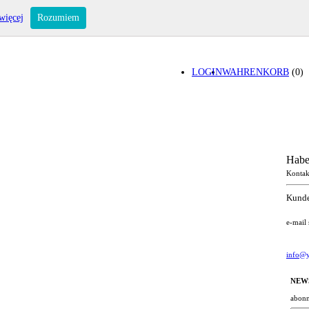
więcej
Rozumiem
LOGIN
WAHRENKORB
(0)
Habe
Kontak
Kunde
e-mail
info@y
NEW
abonn