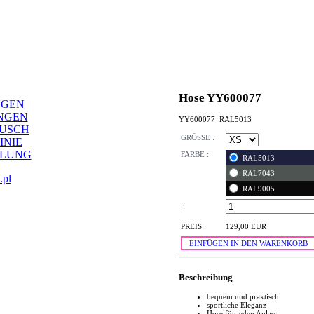
Hose YY600077
NGEN
NGEN
YY600077_RAL5013
AUSCH
GRÖSSE :
INIE
LLUNG
FARBE :
RAL5013
RAL7043
.pl
RAL9005
:
PREIS :
129,00 EUR
EINFÜGEN IN DEN WARENKORB
Beschreibung
bequem und praktisch
sportliche Eleganz
Hose für jeden Anlass