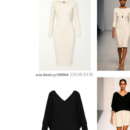
229,00 EUR
ecru kleid yy100064