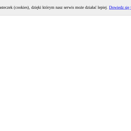
asteczek (cookies), dzięki którym nasz serwis może działać lepiej.
Dowiedz się 