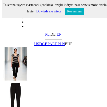
Ta strona używa ciasteczek (cookies), dzięki którym nasz serwis może działa
lepiej.
Dowiedz się więcej
Rozumiem
PL
DE
EN
USD
GBP
AED
PLN
EUR