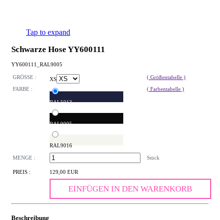
Tap to expand
Schwarze Hose YY600111
YY600111_RAL9005
GRÖSSE :
( Größentabelle )
XS
FARBE :
( Farbentabelle )
RAL5013
RAL9005
RAL9016
MENGE :
Stück
PREIS :
129,00 EUR
EINFÜGEN IN DEN WARENKORB
Beschreibung