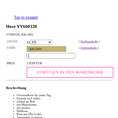
Tap to expand
Hose YY600330
YY600330_RAL1001
GRÖSSE :
( Größentabelle )
XS
FARBE :
( Farbentabelle )
RAL1001
:
PREIS :
129,00 EUR
EINFÜGEN IN DEN WARENKORB
Beschreibung
Universalhose für jeden Tag
bequem und zeitlos
schmal im Bein
mit Manschetten
mit taschen
Hüfthose
Hose aus Öko-Leder
Angenehm zu tragen