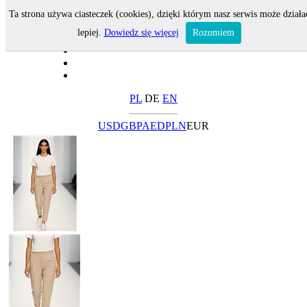
Ta strona używa ciasteczek (cookies), dzięki którym nasz serwis może działa
lepiej.
Dowiedz się więcej
Rozumiem
PL
DE
EN
USD
GBP
AED
PLN
EUR