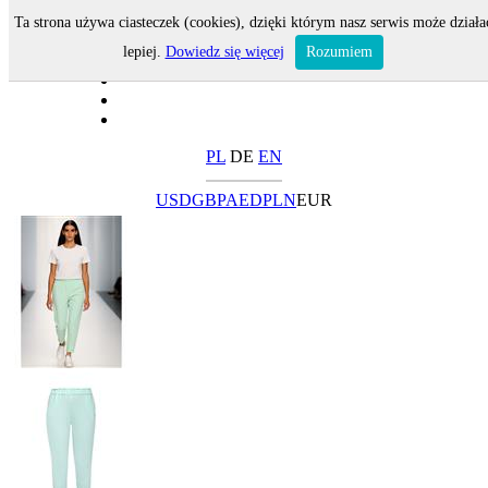
Ta strona używa ciasteczek (cookies), dzięki którym nasz serwis może działa
lepiej.
Dowiedz się więcej
Rozumiem
PL
DE
EN
USD
GBP
AED
PLN
EUR