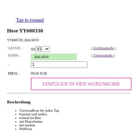
Tap to expand
Hose YY600330
YY600330_RAL6019
GRÖSSE :
( Größentabelle )
XS
FARBE :
( Farbentabelle )
RAL6019
:
PREIS :
99,00 EUR
EINFÜGEN IN DEN WARENKORB
Beschreibung
Universalhose für jeden Tag
bequem und zeitlos
schmal im Bein
mit Manschetten
mit taschen
Hüfthose