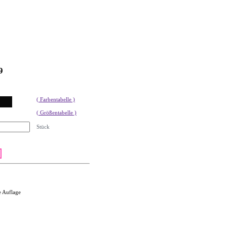
9
( Farbentabelle )
( Größentabelle )
Stück
e Auflage