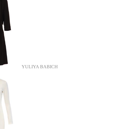
YULIYA BABICH