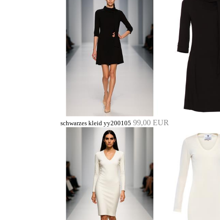
99,00 EUR
schwarzes kleid yy200105