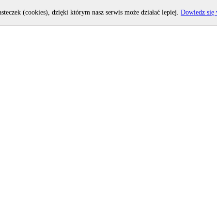
asteczek (cookies), dzięki którym nasz serwis może działać lepiej.
Dowiedz się 