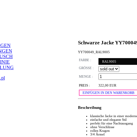
Schwarze Jacke YY70004
NGEN
NGEN
YY700049_RAL9005
AUSCH
FARBE :
INIE
RAL9005
LLUNG
GRÖSSE :
MENGE :
.pl
PREIS :
322,00 EUR
EINFÜGEN IN DEN WARENKORB
Beschreibung
klassische Jacke in einer modern
einfache und elegante Stil
perfekt für eine Nachtausgang
ohne Verschlüsse
rollen Kragen
3/4 Ärmel