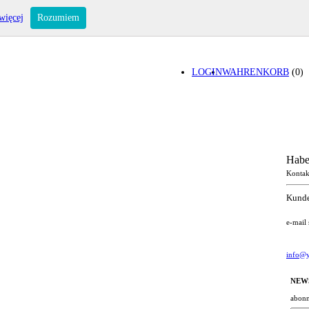
więcej
Rozumiem
LOGIN
WAHRENKORB
(0)
Habe
Kontak
Kunde
e-mail
info@y
NEW
abonn