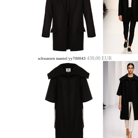
439,00 EUR
schwarzen mantel yy700043