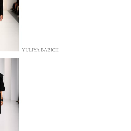
YULIYA BABICH