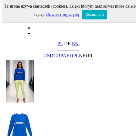
Ta strona używa ciasteczek (cookies), dzięki którym nasz serwis może działa
lepiej.
Dowiedz się więcej
Rozumiem
PL
DE
EN
USD
GBP
AED
PLN
EUR