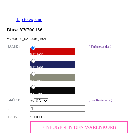
Tap to expand
Bluse YY700156
YY700156_RAL5005_1021
FARBE :
( Farbentabelle )
RAL3020
RAL5005
RAL7030
RAL9005
GRÖSSE :
( Größentabelle )
XS
:
PREIS :
99,00 EUR
EINFÜGEN IN DEN WARENKORB