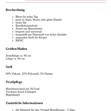
Beschreibung
Bluse für jeden Tag
passt zu Jeans, Hosen oder glatte Kleider
freies Stil
Rundhalsausschnitt
Ärmel mit Manschetten
bequem und uniwersal
hergestellt aus Naturstoff von hoher Qualität
angenehm Stoff für Körper
BASIC
Größen/Maßen
Ärmellänge ca. 60 cm
Länge ca. 64 cm
Stoff
60% Viskose, 35% Polyamid, 5% Elastan
Textilpflege
Maschinenwäsch bei 30 Grad
Trocknen durch Erhängen
Bügeldampf
Zusätzliche Informationen
die Wartezeit für den Versand Bestellungen - 3 Tage