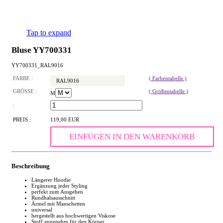
Tap to expand
Bluse YY700331
YY700331_RAL9016
FARBE :
( Farbentabelle )
RAL9016
GRÖSSE :
( Größentabelle )
M
:
PREIS :
119,00 EUR
EINFÜGEN IN DEN WARENKORB
Beschreibung
Längerer Hoodie
Ergänzung jeder Styling
perfekt zum Ausgehen
Rundhalsausschnitt
Ärmel mit Manschetten
universal
hergestellt aus hochwertigen Viskose
Stoff angenehm für den Körper