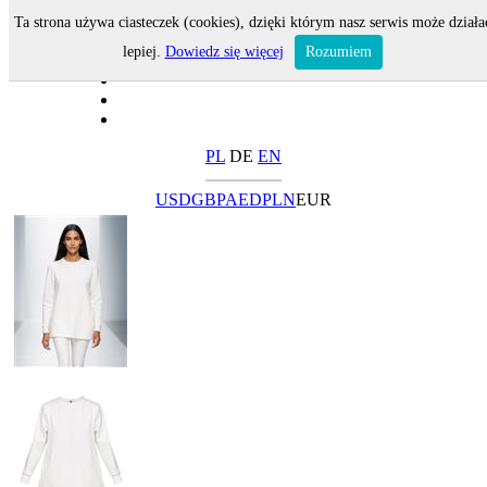
Ta strona używa ciasteczek (cookies), dzięki którym nasz serwis może działa
lepiej.
Dowiedz się więcej
Rozumiem
PL
DE
EN
USD
GBP
AED
PLN
EUR