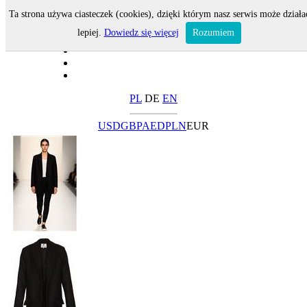
Ta strona używa ciasteczek (cookies), dzięki którym nasz serwis może działa
lepiej.
Dowiedz się więcej
Rozumiem
PL
DE
EN
USD
GBP
AED
PLN
EUR