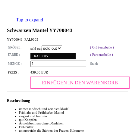
Tap to expand
Schwarzen Mantel YY700043
YY700043_RAL9005
GRÖSSE :
( Größentabelle )
sold out
FARBE :
( Farbentabelle )
RAL9005
MENGE :
Stück
PREIS :
439,00 EUR
EINFÜGEN IN DEN WARENKORB
Beschreibung
immer modisch und zeitloses Model
Frühjahr und Frühherbst Mantel
elegant und feminin
mit Knöpfen
Ärmelabschluss ohne Bündchen
Fell-Futter
unterstreicht die Stärken der Frauen-Silhouette