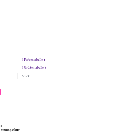
9
( Farbentabelle )
( Größentabelle )
Stück
ff
, atmungsaktiv