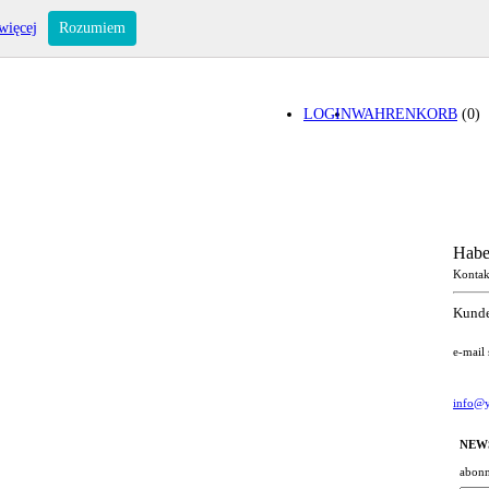
więcej
Rozumiem
LOGIN
WAHRENKORB
(0)
Habe
Kontak
Kunde
e-mail
info@y
NEW
abonn