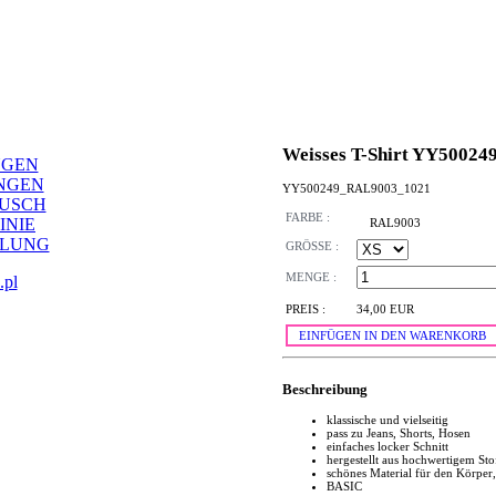
Weisses T-Shirt YY50024
NGEN
NGEN
YY500249_RAL9003_1021
AUSCH
FARBE :
INIE
RAL9003
LLUNG
GRÖSSE :
MENGE :
.pl
PREIS :
34,00 EUR
EINFÜGEN IN DEN WARENKORB
Beschreibung
klassische und vielseitig
pass zu Jeans, Shorts, Hosen
einfaches locker Schnitt
hergestellt aus hochwertigem Sto
schönes Material für den Körper
BASIC