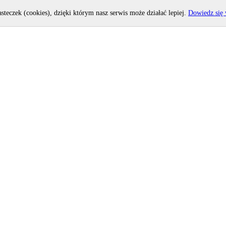
asteczek (cookies), dzięki którym nasz serwis może działać lepiej.
Dowiedz się 