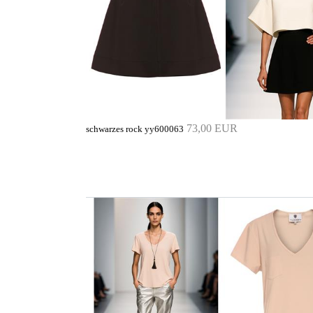
73,00 EUR
schwarzes rock yy600063