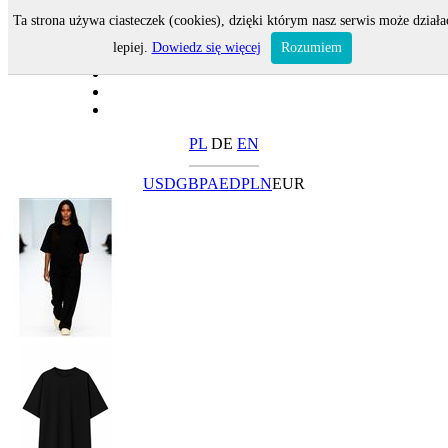
Ta strona używa ciasteczek (cookies), dzięki którym nasz serwis może działa
lepiej.
Dowiedz się więcej
Rozumiem
PL
DE
EN
USD
GBP
AED
PLN
EUR