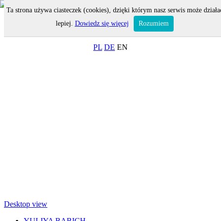
Ta strona używa ciasteczek (cookies), dzięki którym nasz serwis może działa
MENU
lepiej.
Dowiedz się więcej
Rozumiem
ON-LINE SHOP
PL
DE
EN
Desktop view
YULIYA BABICH