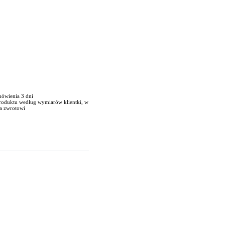
mówienia 3 dni
produktu według wymiarów klientki, w
a zwrotowi