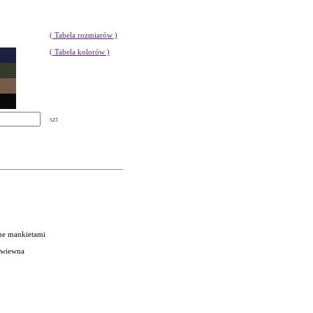
( Tabela rozmiarów )
( Tabela kolorów )
szt
ne mankietami
zewiewna