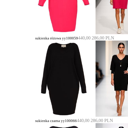
440,00
286,00 PLN
sukienka różowa yy100059
440,00
286,00 PLN
sukienka czarna yy100066