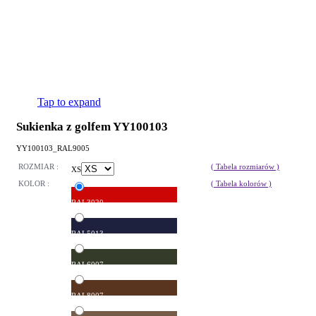
Tap to expand
Sukienka z golfem YY100103
YY100103_RAL9005
ROZMIAR :
( Tabela rozmiarów )
XS
KOLOR :
( Tabela kolorów )
RAL3020
RAL5013
RAL6007
RAL8007