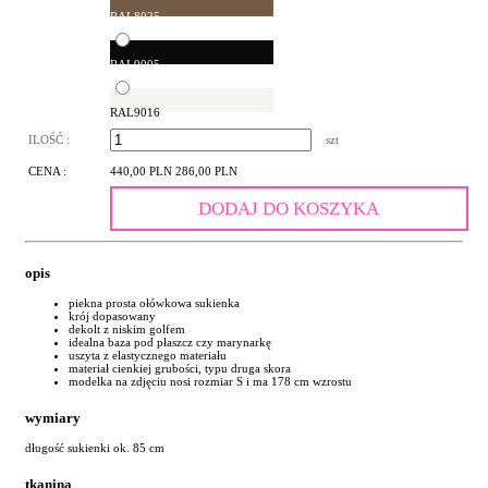
RAL8025
RAL9005
RAL9016
ILOŚĆ :
szt
CENA :
440,00 PLN
286,00 PLN
DODAJ DO KOSZYKA
opis
piekna prosta ołówkowa sukienka
krój dopasowany
dekolt z niskim golfem
idealna baza pod płaszcz czy marynarkę
uszyta z elastycznego materiału
materiał cienkiej grubości, typu druga skora
modelka na zdjęciu nosi rozmiar S i ma 178 cm wzrostu
wymiary
długość sukienki ok. 85 cm
tkanina