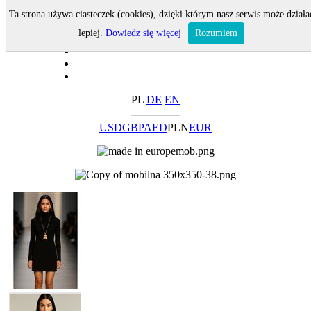
Ta strona używa ciasteczek (cookies), dzięki którym nasz serwis może działa
lepiej.
Dowiedz się więcej
Rozumiem
PL
DE
EN
USD
GBP
AED
PLN
EUR