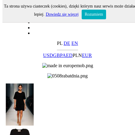
Ta strona używa ciasteczek (cookies), dzięki którym nasz serwis może działa
lepiej.
Dowiedz się więcej
Rozumiem
PL
DE
EN
USD
GBP
AED
PLN
EUR