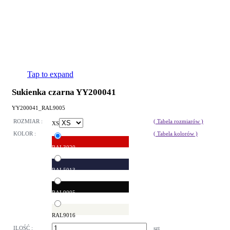
Tap to expand
Sukienka czarna YY200041
YY200041_RAL9005
ROZMIAR :
( Tabela rozmiarów )
XS
KOLOR :
( Tabela kolorów )
RAL3020
RAL5013
RAL9005
RAL9016
ILOŚĆ :
szt