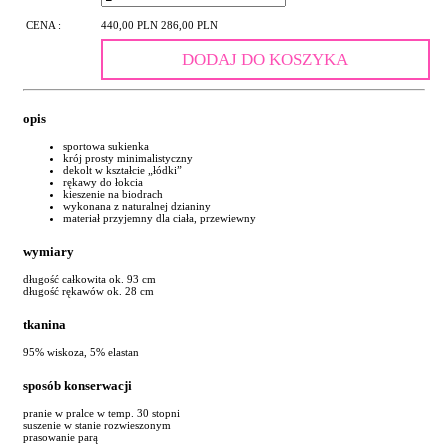
CENA :
440,00 PLN
286,00 PLN
DODAJ DO KOSZYKA
opis
sportowa sukienka
krój prosty minimalistyczny
dekolt w kształcie „łódki”
rękawy do łokcia
kieszenie na biodrach
wykonana z naturalnej dzianiny
materiał przyjemny dla ciała, przewiewny
wymiary
długość całkowita ok. 93 cm
długość rękawów ok. 28 cm
tkanina
95% wiskoza, 5% elastan
sposób konserwacji
pranie w pralce w temp. 30 stopni
suszenie w stanie rozwieszonym
prasowanie parą