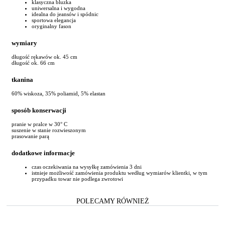
klasyczna bluzka
uniwersalna i wygodna
idealna do jeansów i spódnic
sportowa elegancja
oryginalny fason
wymiary
długość rękawów ok. 45 cm
długość ok. 66 cm
tkanina
60% wiskoza, 35% poliamid, 5% elastan
sposób konserwacji
pranie w pralce w 30° C
suszenie w stanie rozwieszonym
prasowanie parą
dodatkowe informacje
czas oczekiwania na wysyłkę zamówienia 3 dni
istnieje możliwość zamówienia produktu według wymiarów klientki, w tym
przypadku towar nie podlega zwrotowi
POLECAMY RÓWNIEŻ