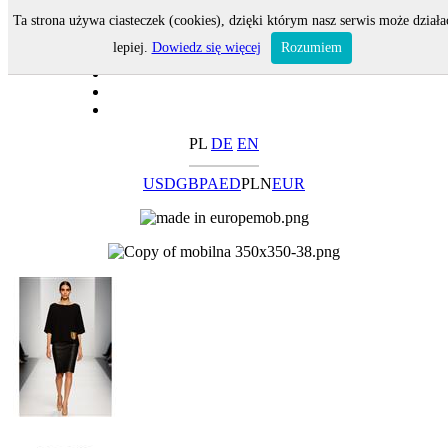
Ta strona używa ciasteczek (cookies), dzięki którym nasz serwis może działa
lepiej.
Dowiedz się więcej
Rozumiem
PL
DE
EN
USD
GBP
AED
PLN
EUR