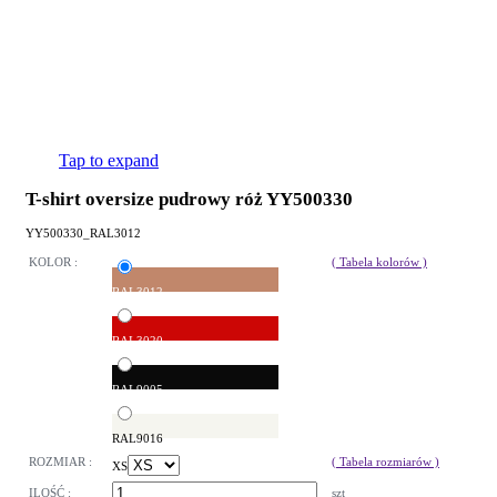
Tap to expand
T-shirt oversize pudrowy róż YY500330
YY500330_RAL3012
KOLOR :
( Tabela kolorów )
RAL3012
RAL3020
RAL9005
RAL9016
ROZMIAR :
( Tabela rozmiarów )
XS
ILOŚĆ :
szt