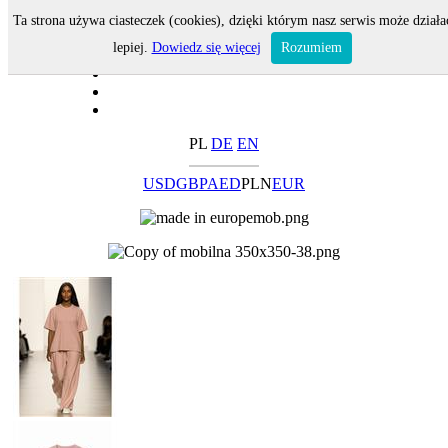
Ta strona używa ciasteczek (cookies), dzięki którym nasz serwis może działa
lepiej.
Dowiedz się więcej
Rozumiem
PL
DE
EN
USD
GBP
AED
PLN
EUR