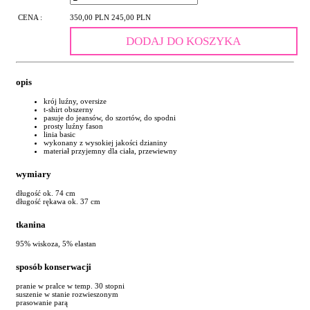
CENA :
350,00 PLN
245,00 PLN
DODAJ DO KOSZYKA
opis
krój luźny, oversize
t-shirt obszerny
pasuje do jeansów, do szortów, do spodni
prosty luźny fason
linia basic
wykonany z wysokiej jakości dzianiny
materiał przyjemny dla ciała, przewiewny
wymiary
długość ok. 74 cm
długość rękawa ok. 37 cm
tkanina
95% wiskoza, 5% elastan
sposób konserwacji
pranie w pralce w temp. 30 stopni
suszenie w stanie rozwieszonym
prasowanie parą