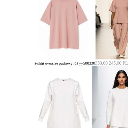
350,00
245,00 P
t-shirt oversize pudrowy róż yy500330