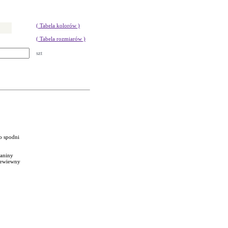
( Tabela kolorów )
( Tabela rozmiarów )
szt
o spodni
ianiny
rzewiewny