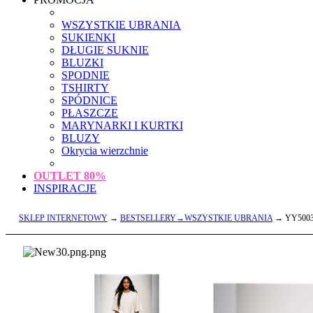
WSZYSTKIE UBRANIA
SUKIENKI
DŁUGIE SUKNIE
BLUZKI
SPODNIE
TSHIRTY
SPÓDNICE
PŁASZCZE
MARYNARKI I KURTKI
BLUZY
Okrycia wierzchnie
OUTLET
80%
INSPIRACJE
SKLEP INTERNETOWY
→
BESTSELLERY→WSZYSTKIE UBRANIA
→ YY5003