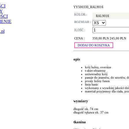
CI
YY500330_RAL9016
Y
KOLOR :
ŚCI
RAL9016
ENIE
ROZMIAR :
ILOŚĆ :
.pl
CENA :
350,00 PLN
245,00 PLN
DODAJ DO KOSZYKA
opis
krój luźny, oversize
t-shirt obszerny
uniwersalny krój
pasuje do jeansów, do szortów, d
prosty luźny fason
linia basic
wykonany z wysokiej jakości dz
materiał przyjemny dla ciała, p
wymiary
długość ok. 74 cm
długość rękawa ok. 37 cm
tkanina