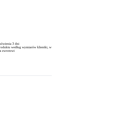
mówienia 3 dni
produktu według wymiarów klientki, w
a zwrotowi