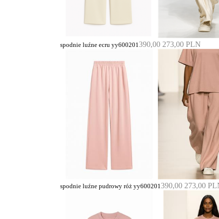
390,00
273,00 PLN
spodnie luźne ecru yy600201
390,00
273,00 P
spodnie luźne pudrowy róż yy600201