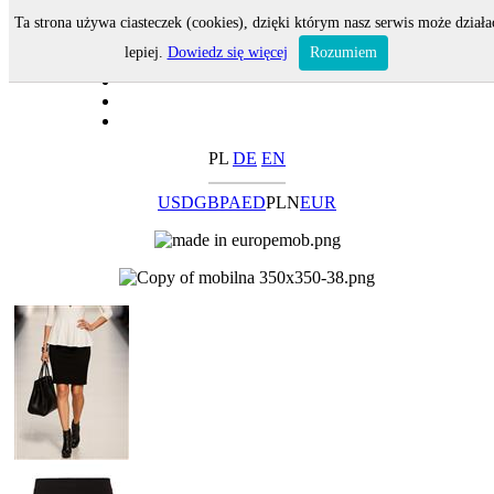
Ta strona używa ciasteczek (cookies), dzięki którym nasz serwis może działa
lepiej.
Dowiedz się więcej
Rozumiem
PL
DE
EN
USD
GBP
AED
PLN
EUR