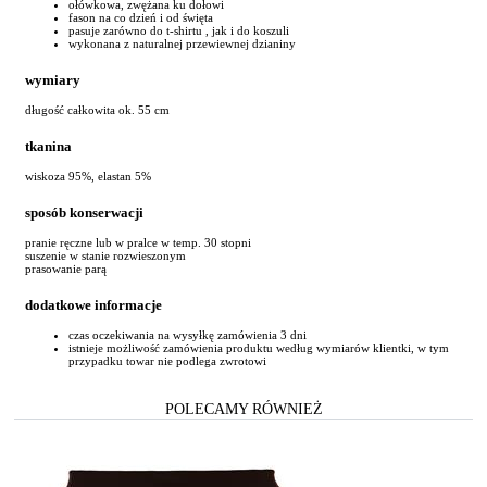
ołówkowa, zwężana ku dołowi
fason na co dzień i od święta
pasuje zarówno do t-shirtu , jak i do koszuli
wykonana z naturalnej przewiewnej dzianiny
wymiary
długość całkowita ok. 55 cm
tkanina
wiskoza 95%, elastan 5%
sposób konserwacji
pranie ręczne lub w pralce w temp. 30 stopni
suszenie w stanie rozwieszonym
prasowanie parą
dodatkowe informacje
czas oczekiwania na wysyłkę zamówienia 3 dni
istnieje możliwość zamówienia produktu według wymiarów klientki, w tym
przypadku towar nie podlega zwrotowi
POLECAMY RÓWNIEŻ