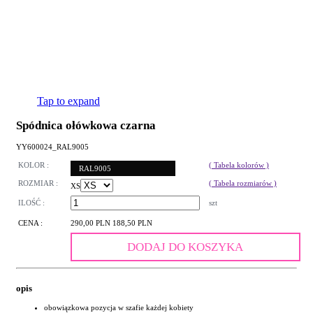
Tap to expand
Spódnica ołówkowa czarna
YY600024_RAL9005
KOLOR :
( Tabela kolorów )
RAL9005
ROZMIAR :
( Tabela rozmiarów )
XS
ILOŚĆ :
szt
CENA :
290,00 PLN
188,50 PLN
DODAJ DO KOSZYKA
opis
obowiązkowa pozycja w szafie każdej kobiety