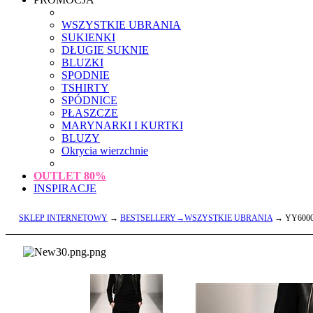
WSZYSTKIE UBRANIA
SUKIENKI
DŁUGIE SUKNIE
BLUZKI
SPODNIE
TSHIRTY
SPÓDNICE
PŁASZCZE
MARYNARKI I KURTKI
BLUZY
Okrycia wierzchnie
OUTLET
80%
INSPIRACJE
SKLEP INTERNETOWY
→
BESTSELLERY→WSZYSTKIE UBRANIA
→ YY6000