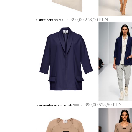
390,00
253,50 PLN
t-shirt ecru yy500089
890,00
578,50 PLN
marynarka oversize yb700023