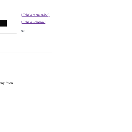
( Tabela rozmiarów )
( Tabela kolorów )
szt
zny fason