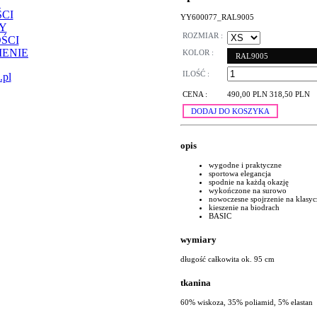
CI
YY600077_RAL9005
Y
ROZMIAR :
ŚCI
ENIE
KOLOR :
RAL9005
ILOŚĆ :
.pl
CENA :
490,00 PLN
318,50 PLN
DODAJ DO KOSZYKA
opis
wygodne i praktyczne
sportowa elegancja
spodnie na każdą okazję
wykończone na surowo
nowoczesne spojrzenie na klasyc
kieszenie na biodrach
BASIC
wymiary
długość całkowita ok. 95 cm
tkanina
60% wiskoza, 35% poliamid, 5% elastan