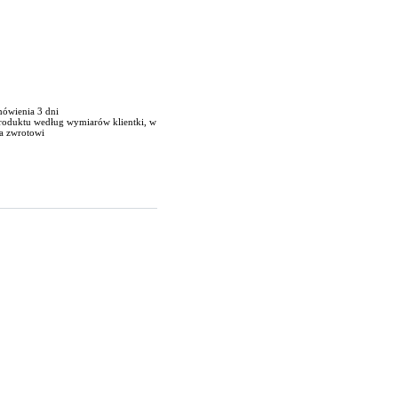
mówienia 3 dni
produktu według wymiarów klientki, w
a zwrotowi