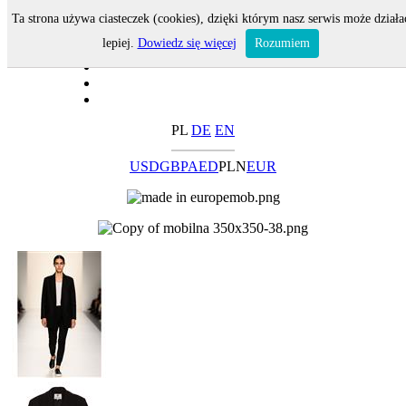
Ta strona używa ciasteczek (cookies), dzięki którym nasz serwis może działa
lepiej.
Dowiedz się więcej
Rozumiem
PL
DE
EN
USD
GBP
AED
PLN
EUR