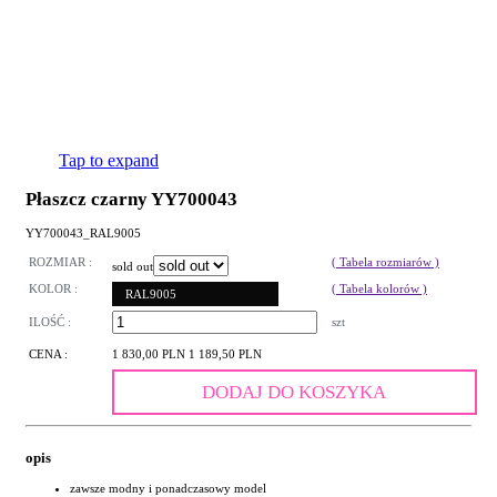
Tap to expand
Płaszcz czarny YY700043
YY700043_RAL9005
ROZMIAR :
( Tabela rozmiarów )
sold out
KOLOR :
( Tabela kolorów )
RAL9005
ILOŚĆ :
szt
CENA :
1 830,00 PLN
1 189,50 PLN
DODAJ DO KOSZYKA
opis
zawsze modny i ponadczasowy model