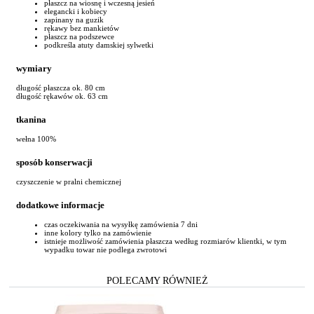
płaszcz na wiosnę i wczesną jesień
elegancki i kobiecy
zapinany na guzik
rękawy bez mankietów
płaszcz na podszewce
podkreśla atuty damskiej sylwetki
wymiary
długość płaszcza ok. 80 cm
długość rękawów ok. 63 cm
tkanina
wełna 100%
sposób konserwacji
czyszczenie w pralni chemicznej
dodatkowe informacje
czas oczekiwania na wysyłkę zamówienia 7 dni
inne kolory tylko na zamówienie
istnieje możliwość zamówienia płaszcza według rozmiarów klientki, w tym
wypadku towar nie podlega zwrotowi
POLECAMY RÓWNIEŻ