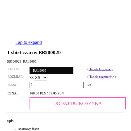
Tap to expand
T-shirt czarny BB500029
BB500029_RAL9005
KOLOR :
( Tabela kolorów )
RAL9005
ROZMIAR :
( Tabela rozmiarów )
XS
ILOŚĆ :
szt
CENA :
169,00 PLN
109,85 PLN
DODAJ DO KOSZYKA
opis
sportowy fason