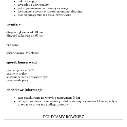
dekolt okrągły
wygodny i uniwersalny
jest dopełnieniem codziennej stylizacji
wykonany z wysokiej jakości naturalnej dzianiny
tkanina przyjemna dla ciała, przewiewna
wymiary
długość rękawów ok.10 cm
długość całkowita ok.60 cm
tkanina
95% wiskoza, 5% elastan
sposób konserwacji
pranie ręczne w 30° C
pranie w pralce
suszenie w stanie rozwieszonym
prasowanie parą
dodatkowe informacje
czas oczekiwania na wysyłkę zamówienia 3 dni
istnieje możliwość zamówienia produktu według wymiarów klientki, w tym
przypadku towar nie podlega zwrotowi
POLECAMY RÓWNIEŻ