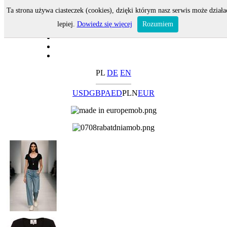
Ta strona używa ciasteczek (cookies), dzięki którym nasz serwis może działa
lepiej.
Dowiedz się więcej
Rozumiem
PL
DE
EN
USD
GBP
AED
PLN
EUR