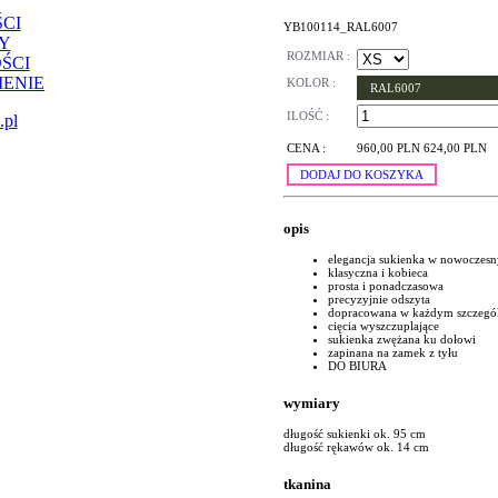
CI
YB100114_RAL6007
Y
ROZMIAR :
ŚCI
ENIE
KOLOR :
RAL6007
ILOŚĆ :
.pl
CENA :
960,00 PLN
624,00 PLN
DODAJ DO KOSZYKA
opis
elegancja sukienka w nowoczes
klasyczna i kobieca
prosta i ponadczasowa
precyzyjnie odszyta
dopracowana w każdym szczegó
cięcia wyszczuplające
sukienka zwężana ku dołowi
zapinana na zamek z tyłu
DO BIURA
wymiary
długość sukienki ok. 95 cm
długość rękawów ok. 14 cm
tkanina