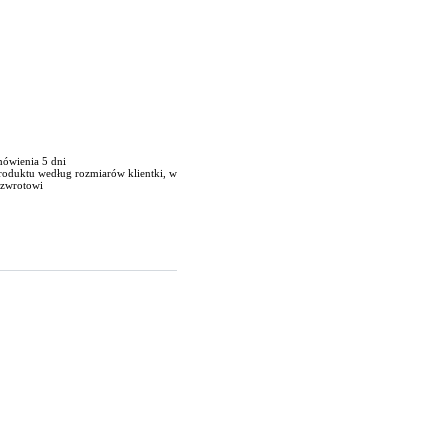
mówienia 5 dni
roduktu według rozmiarów klientki, w
 zwrotowi