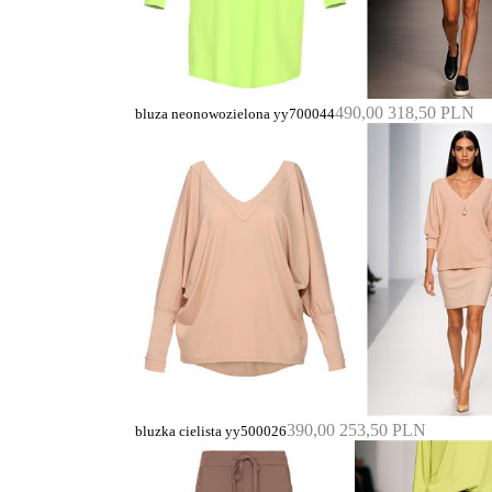
490,00
318,50 PLN
bluza neonowozielona yy700044
390,00
253,50 PLN
bluzka cielista yy500026