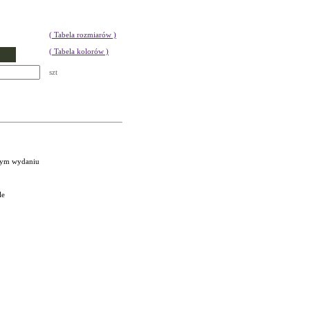
( Tabela rozmiarów )
( Tabela kolorów )
szt
nym wydaniu
le