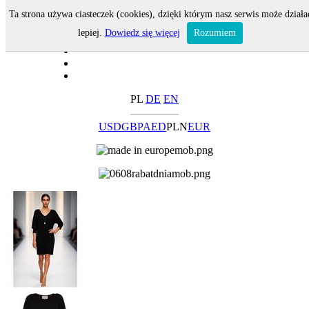
Ta strona używa ciasteczek (cookies), dzięki którym nasz serwis może działa
lepiej.
Dowiedz się więcej
Rozumiem
PL
DE
EN
USD
GBP
AED
PLN
EUR