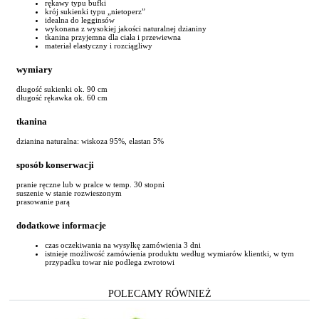
rękawy typu bufki
krój sukienki typu „nietoperz”
idealna do legginsów
wykonana z wysokiej jakości naturalnej dzianiny
tkanina przyjemna dla ciała i przewiewna
materiał elastyczny i rozciągliwy
wymiary
długość sukienki ok. 90 cm
długość rękawka ok. 60 cm
tkanina
dzianina naturalna: wiskoza 95%, elastan 5%
sposób konserwacji
pranie ręczne lub w pralce w temp. 30 stopni
suszenie w stanie rozwieszonym
prasowanie parą
dodatkowe informacje
czas oczekiwania na wysyłkę zamówienia 3 dni
istnieje możliwość zamówienia produktu według wymiarów klientki, w tym
przypadku towar nie podlega zwrotowi
POLECAMY RÓWNIEŻ