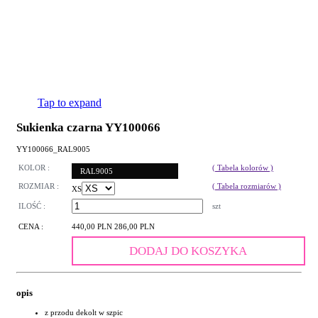
Tap to expand
Sukienka czarna YY100066
YY100066_RAL9005
KOLOR :
( Tabela kolorów )
RAL9005
ROZMIAR :
( Tabela rozmiarów )
XS
ILOŚĆ :
szt
CENA :
440,00 PLN
286,00 PLN
DODAJ DO KOSZYKA
opis
z przodu dekolt w szpic