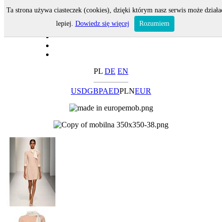
Ta strona używa ciasteczek (cookies), dzięki którym nasz serwis może działa
lepiej.
Dowiedz się więcej
Rozumiem
PL
DE
EN
USD
GBP
AED
PLN
EUR