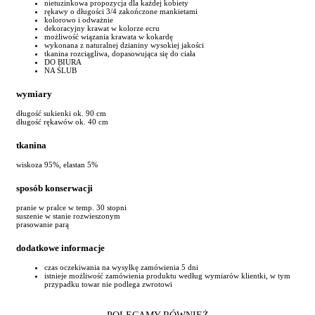
nietuzinkowa propozycja dla każdej kobiety
rękawy o długości 3/4 zakończone mankietami
kolorowo i odważnie
dekoracyjny krawat w kolorze ecru
możliwość wiązania krawata w kokardę
wykonana z naturalnej dzianiny wysokiej jakości
tkanina rozciągliwa, dopasowująca się do ciała
DO BIURA
NA ŚLUB
wymiary
długość sukienki ok. 90 cm
długość rękawów ok. 40 cm
tkanina
wiskoza 95%, elastan 5%
sposób konserwacji
pranie w pralce w temp. 30 stopni
suszenie w stanie rozwieszonym
prasowanie parą
dodatkowe informacje
czas oczekiwania na wysyłkę zamówienia 5 dni
istnieje możliwość zamówienia produktu według wymiarów klientki, w tym
przypadku towar nie podlega zwrotowi