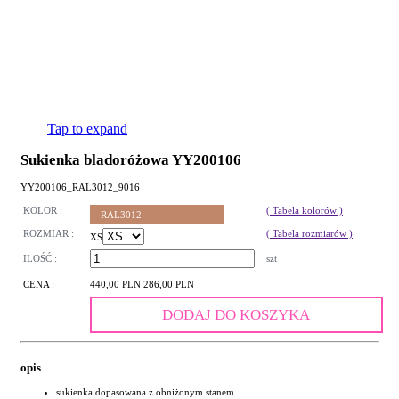
Tap to expand
Sukienka bladoróżowa YY200106
YY200106_RAL3012_9016
KOLOR :
( Tabela kolorów )
RAL3012
ROZMIAR :
( Tabela rozmiarów )
XS
ILOŚĆ :
szt
CENA :
440,00 PLN
286,00 PLN
DODAJ DO KOSZYKA
opis
sukienka dopasowana z obniżonym stanem