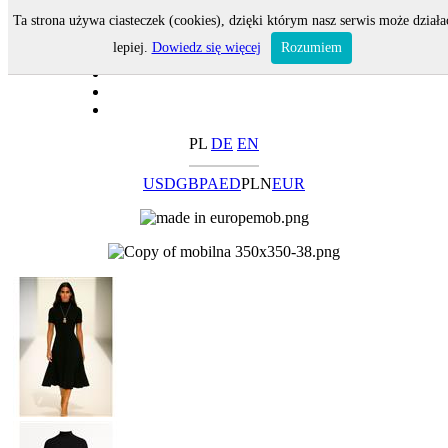
Ta strona używa ciasteczek (cookies), dzięki którym nasz serwis może działa
lepiej.
Dowiedz się więcej
Rozumiem
PL
DE
EN
USD
GBP
AED
PLN
EUR