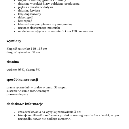
dzianina wysokiej klasy polskiego producenta
piękna i miękka w dotyku
dzianina kryjąca
krój dopasowany
dekolt golf
bez zapięć
idealna baza pod płaszcz czy marynarkę
uszyta z elastycznego materiału
modelka na zdjęciu nosi rozmiar S i ma 178 cm wzrostu
wymiary
długość sukienki: 110-115 cm
długość rękawów: 30 cm
tkanina
wiskoza 95%, elastan 5%
sposób konserwacji
pranie ręczne lub w pralce w temp. 30 stopni
suszenie w stanie rozwieszonym
prasowanie parą
dodatkowe informacje
czas oczekiwania na wysyłkę zamówienia 3 dni
istnieje możliwość zamówienia produktu według wymiarów klientki, w tym
przypadku towar nie podlega zwrotowi