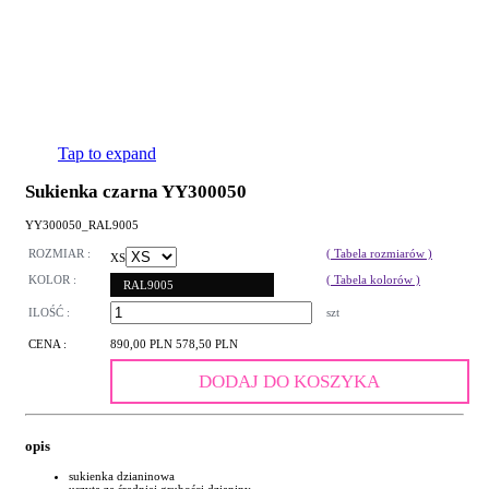
Tap to expand
Sukienka czarna YY300050
YY300050_RAL9005
ROZMIAR :
( Tabela rozmiarów )
XS
KOLOR :
( Tabela kolorów )
RAL9005
ILOŚĆ :
szt
CENA :
890,00 PLN
578,50 PLN
DODAJ DO KOSZYKA
opis
sukienka dzianinowa
uszyta ze średniej grubości dzianiny