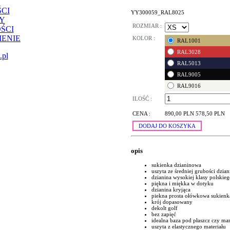
CI
YY300059_RAL8025
Y
ROZMIAR :
ŚCI
ENIE
KOLOR :
RAL1001
RAL3028
.pl
RAL5013
RAL9005
RAL9016
ILOŚĆ :
CENA :
890,00 PLN
578,50 PLN
DODAJ DO KOSZYKA
opis
sukienka dzianinowa
uszyta ze średniej grubości dzia
dzianina wysokiej klasy polskie
piękna i miękka w dotyku
dzianina kryjąca
piekna prosta ołówkowa sukienk
krój dopasowany
dekolt golf
bez zapięć
idealna baza pod płaszcz czy ma
uszyta z elastycznego materiału