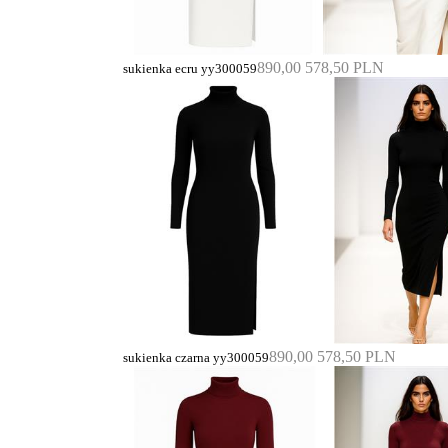
890,00
578,50 PLN
sukienka ecru yy300059
890,00
578,50 PLN
sukienka czarna yy300059