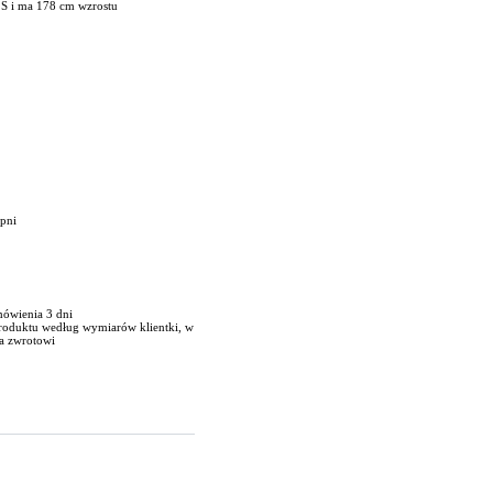
 S i ma 178 cm wzrostu
opni
mówienia 3 dni
produktu według wymiarów klientki, w
a zwrotowi