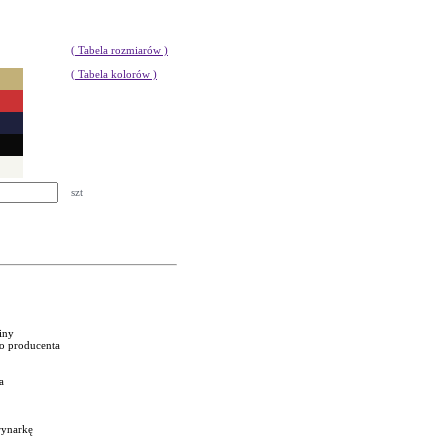
( Tabela rozmiarów )
( Tabela kolorów )
szt
niny
go producenta
a
rynarkę