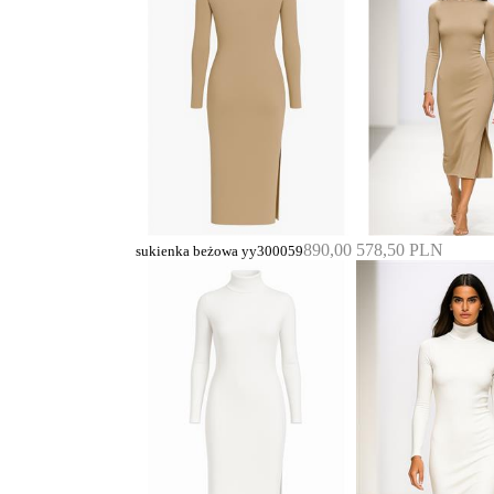
890,00
578,50 PLN
sukienka beżowa yy300059