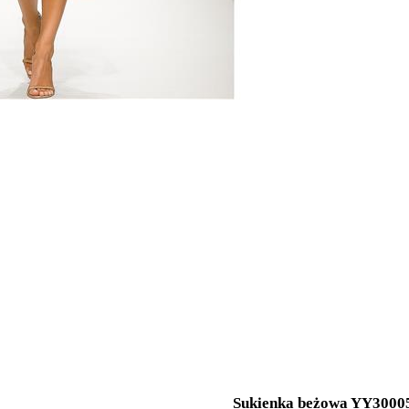
Sukienka beżowa YY3000