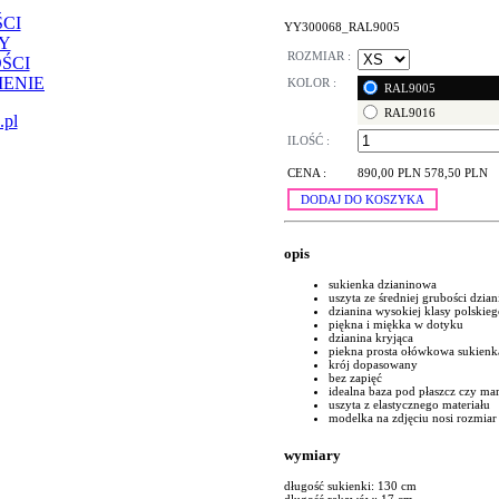
CI
YY300068_RAL9005
Y
ROZMIAR :
ŚCI
ENIE
KOLOR :
RAL9005
RAL9016
.pl
ILOŚĆ :
CENA :
890,00 PLN
578,50 PLN
DODAJ DO KOSZYKA
opis
sukienka dzianinowa
uszyta ze średniej grubości dzia
dzianina wysokiej klasy polskie
piękna i miękka w dotyku
dzianina kryjąca
piekna prosta ołówkowa sukienk
krój dopasowany
bez zapięć
idealna baza pod płaszcz czy ma
uszyta z elastycznego materiału
modelka na zdjęciu nosi rozmiar
wymiary
długość sukienki: 130 cm
długość rękawów: 17 cm