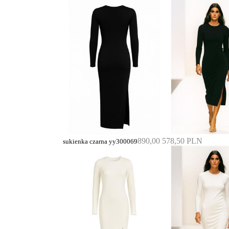
890,00
578,50 PLN
sukienka czarna yy300069