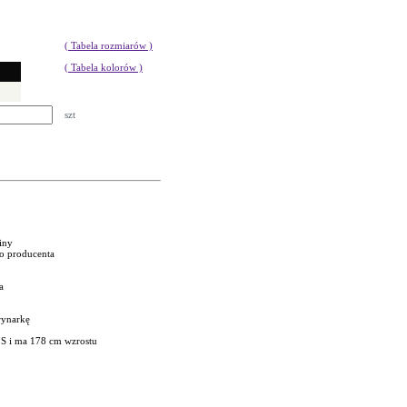
( Tabela rozmiarów )
( Tabela kolorów )
szt
niny
go producenta
a
rynarkę
 S i ma 178 cm wzrostu