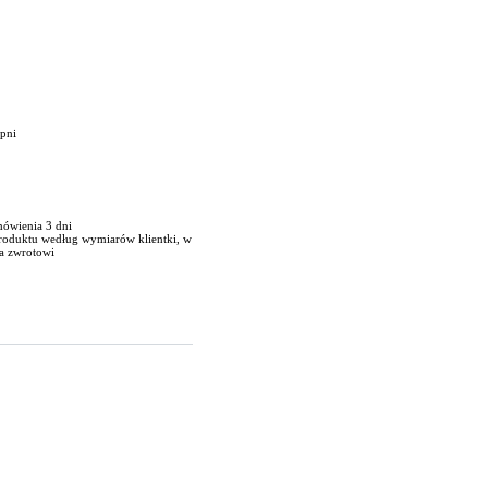
opni
mówienia 3 dni
produktu według wymiarów klientki, w
a zwrotowi