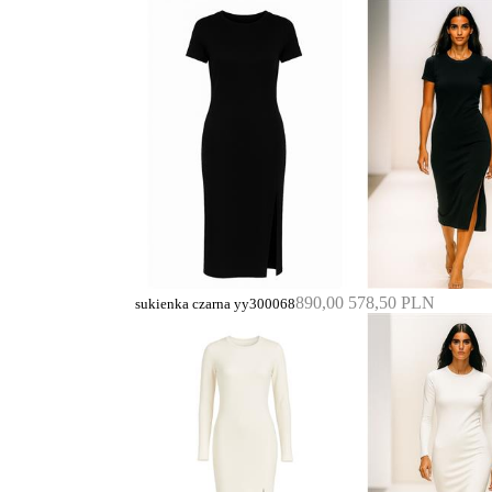
890,00
578,50 PLN
sukienka czarna yy300068