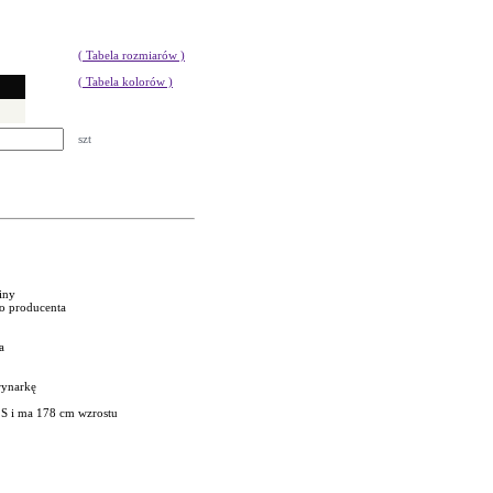
( Tabela rozmiarów )
( Tabela kolorów )
szt
niny
go producenta
a
rynarkę
 S i ma 178 cm wzrostu