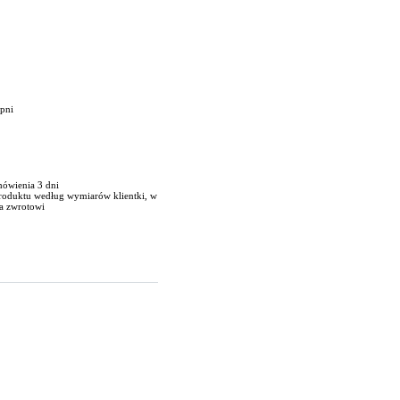
opni
mówienia 3 dni
produktu według wymiarów klientki, w
a zwrotowi