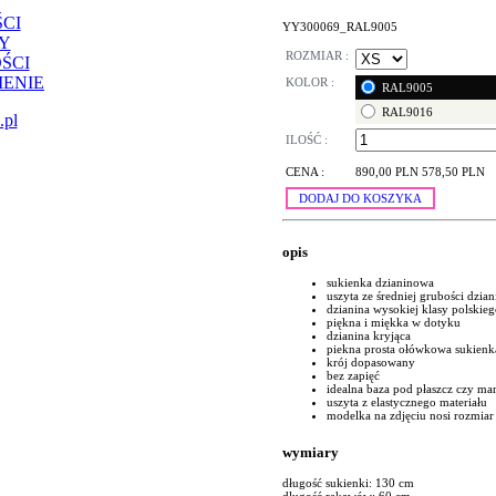
CI
YY300069_RAL9005
Y
ROZMIAR :
ŚCI
ENIE
KOLOR :
RAL9005
RAL9016
.pl
ILOŚĆ :
CENA :
890,00 PLN
578,50 PLN
DODAJ DO KOSZYKA
opis
sukienka dzianinowa
uszyta ze średniej grubości dzia
dzianina wysokiej klasy polskie
piękna i miękka w dotyku
dzianina kryjąca
piekna prosta ołówkowa sukienk
krój dopasowany
bez zapięć
idealna baza pod płaszcz czy ma
uszyta z elastycznego materiału
modelka na zdjęciu nosi rozmiar
wymiary
długość sukienki: 130 cm
długość rękawów: 60 cm