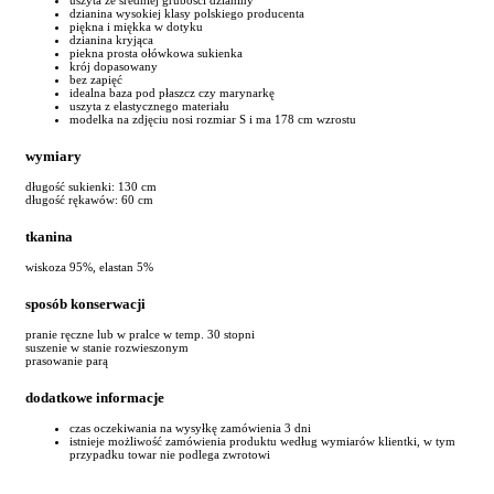
dzianina wysokiej klasy polskiego producenta
piękna i miękka w dotyku
dzianina kryjąca
piekna prosta ołówkowa sukienka
krój dopasowany
bez zapięć
idealna baza pod płaszcz czy marynarkę
uszyta z elastycznego materiału
modelka na zdjęciu nosi rozmiar S i ma 178 cm wzrostu
wymiary
długość sukienki: 130 cm
długość rękawów: 60 cm
tkanina
wiskoza 95%, elastan 5%
sposób konserwacji
pranie ręczne lub w pralce w temp. 30 stopni
suszenie w stanie rozwieszonym
prasowanie parą
dodatkowe informacje
czas oczekiwania na wysyłkę zamówienia 3 dni
istnieje możliwość zamówienia produktu według wymiarów klientki, w tym
przypadku towar nie podlega zwrotowi