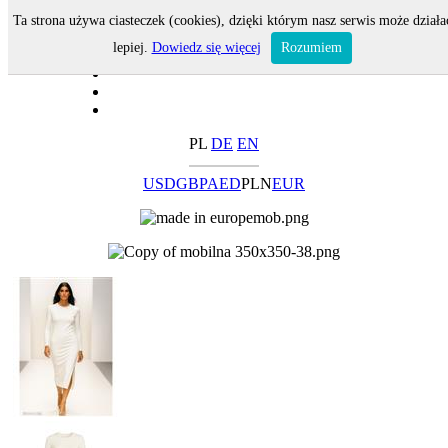
Ta strona używa ciasteczek (cookies), dzięki którym nasz serwis może działa
lepiej.
Dowiedz się więcej
Rozumiem
PL
DE
EN
USD
GBP
AED
PLN
EUR