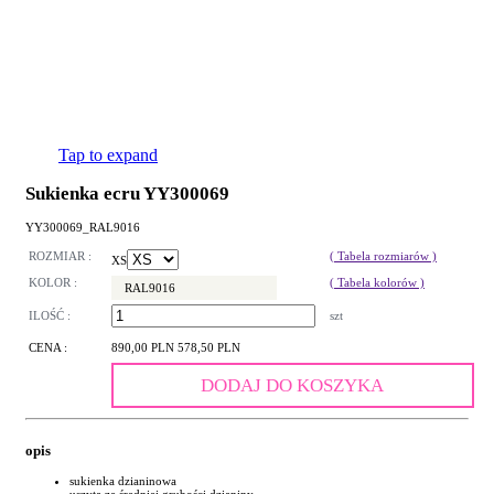
Tap to expand
Sukienka ecru YY300069
YY300069_RAL9016
ROZMIAR :
( Tabela rozmiarów )
XS
KOLOR :
( Tabela kolorów )
RAL9016
ILOŚĆ :
szt
CENA :
890,00 PLN
578,50 PLN
DODAJ DO KOSZYKA
opis
sukienka dzianinowa
uszyta ze średniej grubości dzianiny