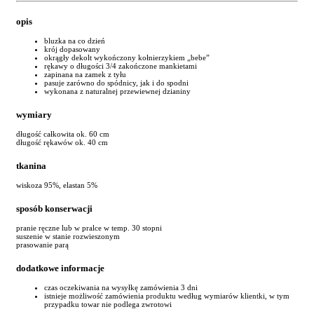
opis
bluzka na co dzień
krój dopasowany
okrągły dekolt wykończony kołnierzykiem „bebe”
rękawy o długości 3/4 zakończone mankietami
zapinana na zamek z tyłu
pasuje zarówno do spódnicy, jak i do spodni
wykonana z naturalnej przewiewnej dzianiny
wymiary
długość całkowita ok. 60 cm
długość rękawów ok. 40 cm
tkanina
wiskoza 95%, elastan 5%
sposób konserwacji
pranie ręczne lub w pralce w temp. 30 stopni
suszenie w stanie rozwieszonym
prasowanie parą
dodatkowe informacje
czas oczekiwania na wysyłkę zamówienia 3 dni
istnieje możliwość zamówienia produktu według wymiarów klientki, w tym
przypadku towar nie podlega zwrotowi