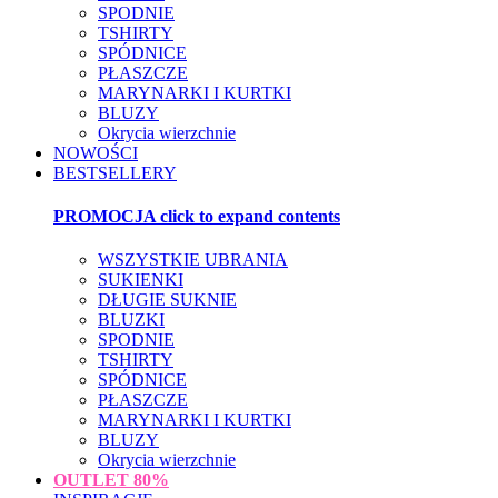
SPODNIE
TSHIRTY
SPÓDNICE
PŁASZCZE
MARYNARKI I KURTKI
BLUZY
Okrycia wierzchnie
NOWOŚCI
BESTSELLERY
PROMOCJA
click to expand contents
WSZYSTKIE UBRANIA
SUKIENKI
DŁUGIE SUKNIE
BLUZKI
SPODNIE
TSHIRTY
SPÓDNICE
PŁASZCZE
MARYNARKI I KURTKI
BLUZY
Okrycia wierzchnie
OUTLET
80%