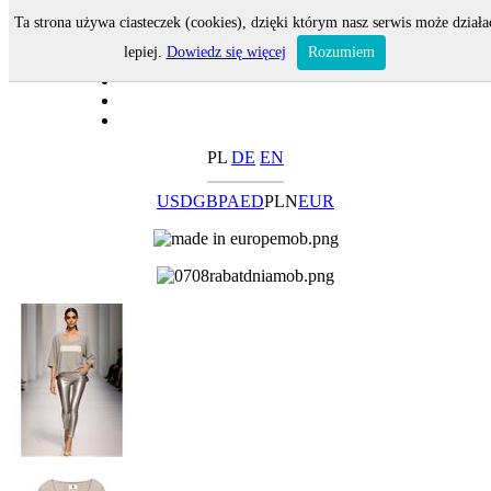
Ta strona używa ciasteczek (cookies), dzięki którym nasz serwis może działa
lepiej.
Dowiedz się więcej
Rozumiem
PL
DE
EN
USD
GBP
AED
PLN
EUR