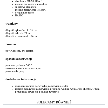
absolutny MUST HAVE
idealna do jeansów i spódnic
sportowa elegancja
modne zestawienie kolorów
oryginalny fason
BASIC
wymiary
długość rękawów ok. 35 cm
długość tyłu ok. 71 cm
długość z przodu ok. 66 cm
tkanina
95% wiskoza, 5% elastan
sposób konserwacji
pranie w pralce w 30° C
suszenie w stanie rozwieszonym
prasowanie parą
dodatkowe informacje
czas oczekiwania na wysyłkę zamówienia 3 dni
istnieje możliwość zamówienia produktu według wymiarów klientki, w tym
przypadku towar nie podlega zwrotowi
POLECAMY RÓWNIEŻ