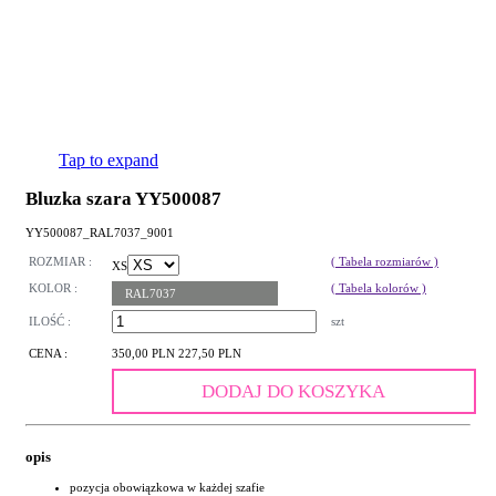
Tap to expand
Bluzka szara YY500087
YY500087_RAL7037_9001
ROZMIAR :
( Tabela rozmiarów )
XS
KOLOR :
( Tabela kolorów )
RAL7037
ILOŚĆ :
szt
CENA :
350,00 PLN
227,50 PLN
DODAJ DO KOSZYKA
opis
pozycja obowiązkowa w każdej szafie